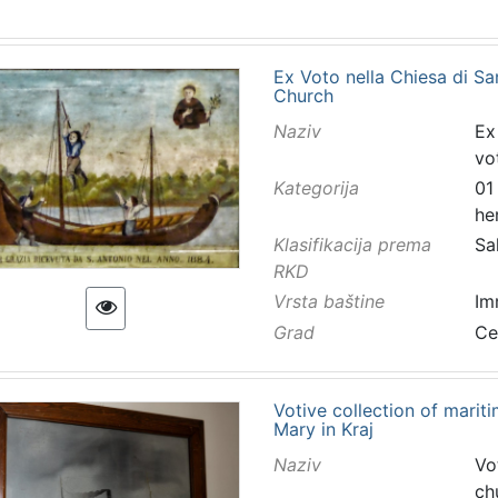
Ex Voto nella Chiesa di Sa
Church
Naziv
Ex
vo
Kategorija
01
he
Klasifikacija prema
Sa
RKD
Vrsta baštine
Im
Grad
Ce
Votive collection of marit
Mary in Kraj
Naziv
Vo
ch