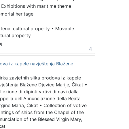
 Exhibitions with maritime theme
morial heritage
terial cultural property
•
Movable
ltural property
aj
4
dova iz kapele navještenja Blažene
irka zavjetnih slika brodova iz kapele
vještenja Blažene Djevice Marije, Čikat
•
lezione di dipinti votivi di navi dalla
ppella dell'Annunciazione della Beata
rgine Maria, Čikat
•
Collection of votive
intings of ships from the Chapel of the
nunciation of the Blessed Virgin Mary,
kat