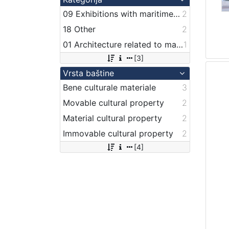
09 Exhibitions with maritime theme
2
18 Other
2
01 Architecture related to maritime heritage
1
[3]
Vrsta baštine
Bene culturale materiale
3
Movable cultural property
2
Material cultural property
2
Immovable cultural property
2
[4]