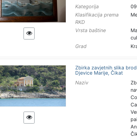
Kategorija
09
Klasifikacija prema
Me
RKD
Vrsta baštine
Ma
cu
Grad
Kr
Zbirka zavjetnih slika bro
Djevice Marije, Čikat
Naziv
Zb
na
Col
Ca
Ve
pa
An
Či