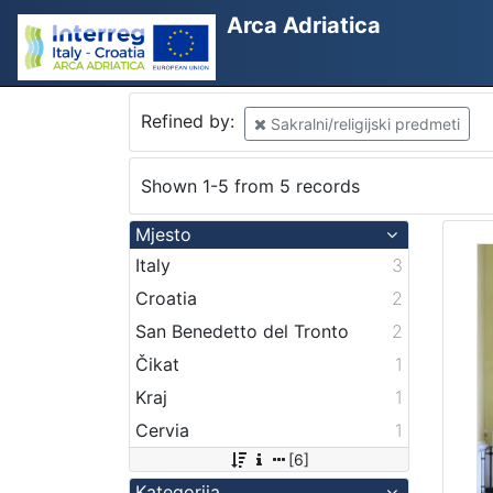
Arca Adriatica
Refined by:
Sakralni/religijski predmeti
Shown 1-5 from 5 records
Mjesto
Italy
3
Croatia
2
San Benedetto del Tronto
2
Čikat
1
Kraj
1
Cervia
1
[6]
Kategorija