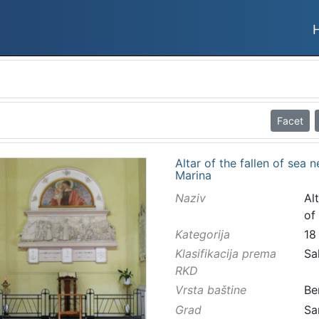
Facet
Altar of the fallen of sea 
Marina
Naziv
Al
of
Kategorija
18
Klasifikacija prema
Sa
RKD
Vrsta baštine
Be
Grad
Sa