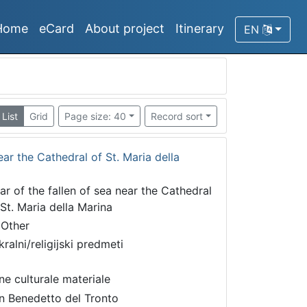
Home
eCard
About project
Itinerary
EN
List
Grid
Page size: 40
Record sort
near the Cathedral of St. Maria della
tar of the fallen of sea near the Cathedral
 St. Maria della Marina
 Other
kralni/religijski predmeti
ne culturale materiale
n Benedetto del Tronto