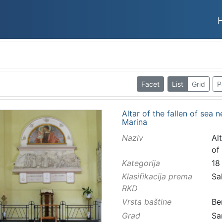
Facet
List
Grid
P
Altar of the fallen of sea 
Marina
Naziv
Al
of
Kategorija
18
Klasifikacija prema
Sa
RKD
Vrsta baštine
Be
Grad
Sa