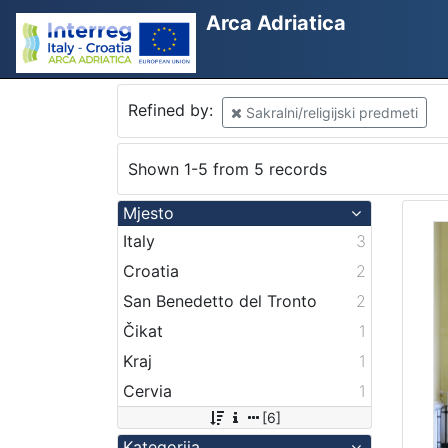
Arca Adriatica
Refined by:
Sakralni/religijski predmeti
Shown 1-5 from 5 records
Mjesto
Italy
3
Croatia
2
San Benedetto del Tronto
2
Čikat
1
Kraj
1
Cervia
1
[6]
Kategorija