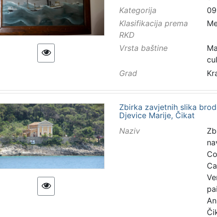
Kategorija
09
Klasifikacija prema
Me
RKD
Vrsta baštine
Ma
cu
Grad
Kr
Zbirka zavjetnih slika bro
Djevice Marije, Čikat
Naziv
Zb
na
Col
Ca
Ve
pa
An
Či