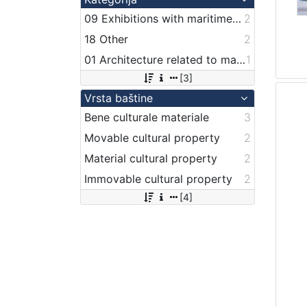
09 Exhibitions with maritime theme
2
18 Other
2
01 Architecture related to maritime heritage
1
[3]
Vrsta baštine
Bene culturale materiale
3
Movable cultural property
2
Material cultural property
2
Immovable cultural property
2
[4]