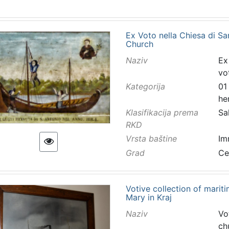
Ex Voto nella Chiesa di Sa
Church
Naziv
Ex
vo
Kategorija
01
he
Klasifikacija prema
Sa
RKD
Vrsta baštine
Im
Grad
Ce
Votive collection of marit
Mary in Kraj
Naziv
Vo
ch