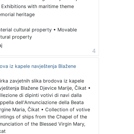
 Exhibitions with maritime theme
morial heritage
terial cultural property
•
Movable
ltural property
aj
4
dova iz kapele navještenja Blažene
irka zavjetnih slika brodova iz kapele
vještenja Blažene Djevice Marije, Čikat
•
lezione di dipinti votivi di navi dalla
ppella dell'Annunciazione della Beata
rgine Maria, Čikat
•
Collection of votive
intings of ships from the Chapel of the
nunciation of the Blessed Virgin Mary,
kat