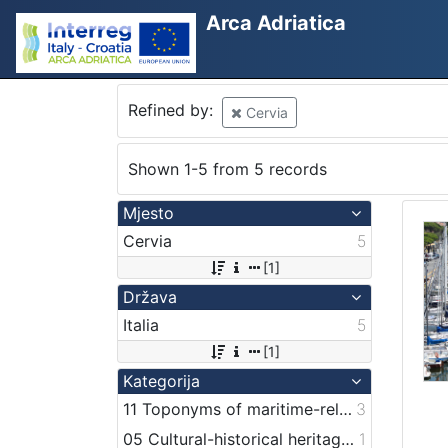
Arca Adriatica
Refined by:
Cervia
Shown 1-5 from 5 records
Mjesto
Cervia
5
[1]
Država
Italia
5
[1]
Kategorija
11 Toponyms of maritime-related localities
3
05 Cultural-historical heritage on the shore and in the sea
1