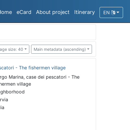
Home
eCard
About project
Itinerary
EN
age size: 40
Main metadata (ascending)
catori - The fishermen village
rgo Marina, case dei pescatori - The
shermen village
ighborhood
rvia
lia