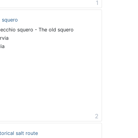
1
d squero
 vecchio squero - The old squero
rvia
lia
2
torical salt route