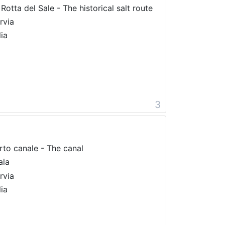
 Rotta del Sale - The historical salt route
rvia
lia
3
rto canale - The canal
ala
rvia
lia