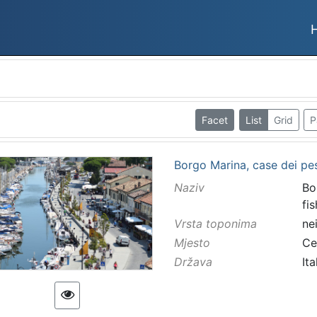
Facet
List
Grid
P
Borgo Marina, case dei pes
Naziv
Bo
fi
Vrsta toponima
ne
Mjesto
Ce
Država
Ita