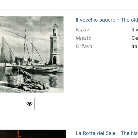
Il vecchio squero - The ol
Naziv
Il
Mjesto
Ce
Država
Ita
La Rotta del Sale - The his