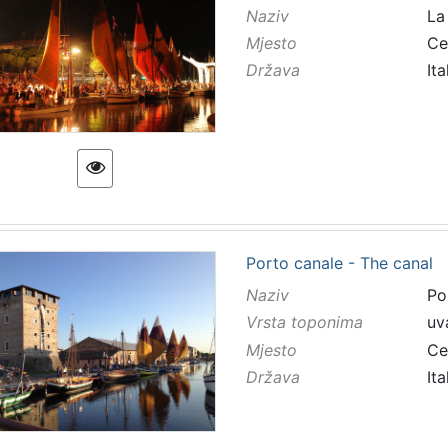
Naziv
La
Mjesto
Ce
Država
Ita
Porto canale - The canal
Naziv
Po
Vrsta toponima
uv
Mjesto
Ce
Država
Ita