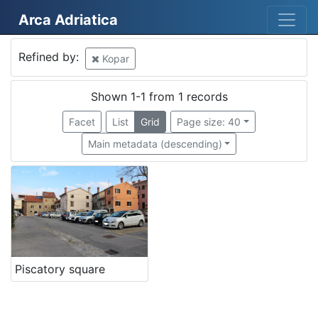
Arca Adriatica
Mjesto
Refined by:
Kopar
Kopar
1
Shown 1-1 from 1 records
Facet
List
Grid
Page size: 40
[
Main metadata (descending)
1
]
Država
Slovenija
1
[
Piscatory square
1
]
Kategorija