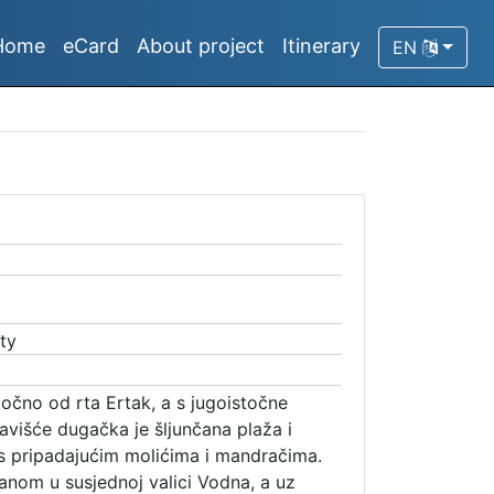
Home
eCard
About project
Itinerary
EN
ty
točno od rta Ertak, a s jugoistočne
avišće dugačka je šljunčana plaža i
 s pripadajućim molićima i mandračima.
anom u susjednoj valici Vodna, a uz