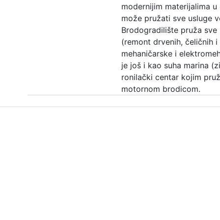
modernijim materijalima u č
može pružati sve usluge v
Brodogradilište pruža sve 
(remont drvenih, čeličnih 
mehaničarske i elektromeha
je još i kao suha marina (z
ronilački centar kojim pruž
motornom brodicom.