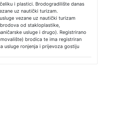
eliku i plastici. Brodogradilište danas
ezane uz nautički turizam.
usluge vezane uz nautički turizam
i brodova od stakloplastike,
ničarske usluge i drugo). Registrirano
imovalište) brodica te ima registriran
a usluge ronjenja i prijevoza gostiju