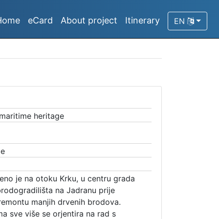
Home
eCard
About project
Itinerary
EN
 maritime heritage
ge
eno je na otoku Krku, u centru grada
brodogradilišta na Jadranu prije
remontu manjih drvenih brodova.
 sve više se orjentira na rad s