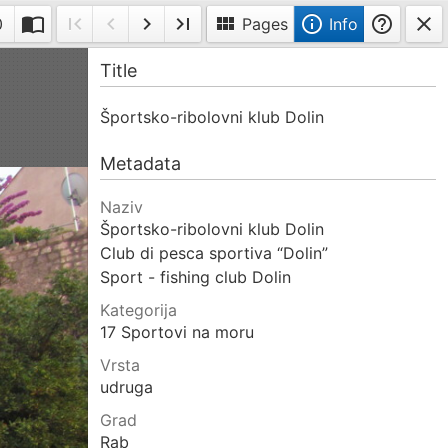
import_contacts
first_page
navigate_before
navigate_next
last_page
view_module
info_outline
help_outline
close
0
Pages
Info
Toggle
First
Previous
Next
Last
Info
Title
double-
page
page
page
page
page
Športsko-ribolovni klub Dolin
Metadata
Naziv
Športsko-ribolovni klub Dolin
Club di pesca sportiva “Dolin”
Sport - fishing club Dolin
Kategorija
17 Sportovi na moru
Vrsta
udruga
Grad
Rab