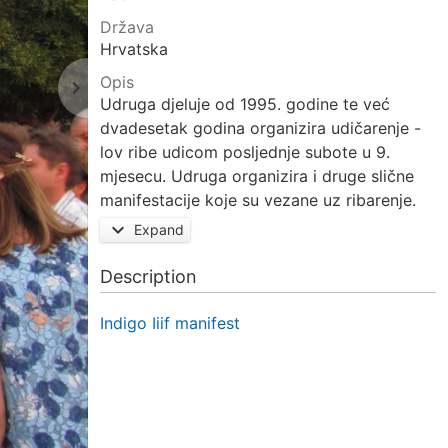
Država
Hrvatska
Opis
navigate_next
Next
Udruga djeluje od 1995. godine te već
page
dvadesetak godina organizira udičarenje -
lov ribe udicom posljednje subote u 9.
mjesecu. Udruga organizira i druge slične
manifestacije koje su vezane uz ribarenje.
Članovi udruge sudjeluju i na Rabskoj fjeri
expand_more
Expand
gdje pokazuju tradicionalni način ribarenja i
spremanja ribljih jela.
Description
Indigo Iiif manifest