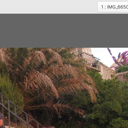
Current
1 : IMG_665
page