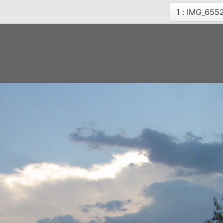
Current
1 : IMG_655
page