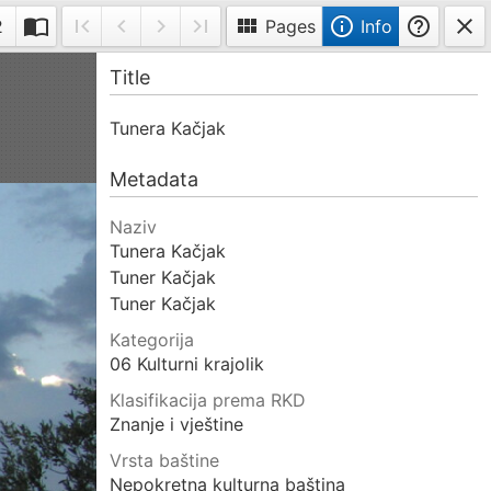
import_contacts
first_page
navigate_before
navigate_next
last_page
view_module
info_outline
help_outline
close
2
Pages
Info
Toggle
First
Previous
Next
Last
Info
Title
double-
page
page
page
page
page
Tunera Kačjak
Metadata
Naziv
Tunera Kačjak
Tuner Kačjak
Tuner Kačjak
Kategorija
06 Kulturni krajolik
Klasifikacija prema RKD
Znanje i vještine
Vrsta baštine
Nepokretna kulturna baština