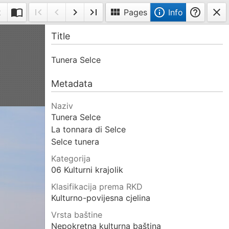
import_contacts
first_page
navigate_before
navigate_next
last_page
view_module
info_outline
help_outline
close
2
Pages
Info
Toggle
First
Previous
Next
Last
Info
Title
double-
page
page
page
page
page
Tunera Selce
Metadata
Naziv
Tunera Selce
La tonnara di Selce
Selce tunera
Kategorija
06 Kulturni krajolik
Klasifikacija prema RKD
Kulturno-povijesna cjelina
Vrsta baštine
Nepokretna kulturna baština