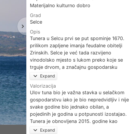
Materijalno kulturno dobro
Grad
Selce
navigate_next
Next
Opis
page
Tunera u Selcu prvi se put spominje 1670.
prilikom zapljene imanja feudalne obitelji
Zrinskih. Selce je već tada razvijeno
vinodolsko mjesto s lukom preko koje se
trguje drvom, a značajnu gospodarsku
ulogu ima i ribarstvo. Tunera je bila
expand_more
Expand
podignuta na otočiću koji se i danas zove
Valorizacija
Školjić, dok je na obali bila ribarska kućica
Ulov tuna bio je važna stavka u selačkom
za odmor i spavanje ribara. Otočić je bio
gospodarstvu iako je bio nepredvidljiv i nije
umjetno stvoren nasipavanjem. Veliki ulov,
svake godine bio jednako obilan, a
čak tri tone tune, zabilježen je 18. listopada
pojedinih je godina u potpunosti izostajao.
1891. Nakon Prvog svjetskog rata, tunolov u
Tunera je obnovljena 2015. godine kao
Selcu zamire. Ribarska kućica postojala je
podsjetnik na nekadašnju bogatu tradiciju
expand_more
Expand
do 1930. kada je srušena radi proširenja