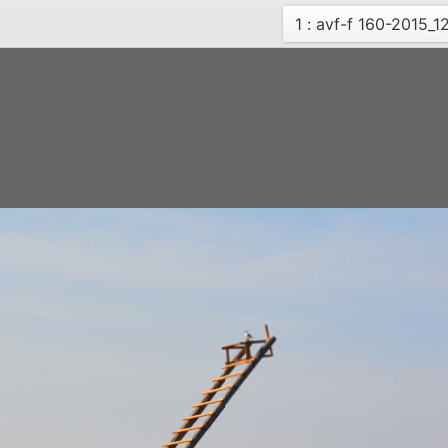
Current
1 : avf-f 160-2015_1
page