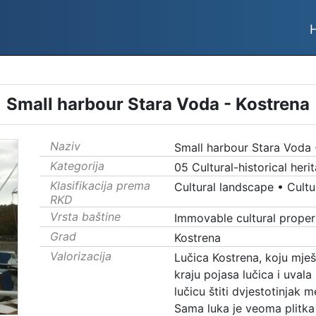
Small harbour Stara Voda - Kostrena
Naziv
Small harbour Stara Voda 
Kategorija
05 Cultural-historical heri
Klasifikacija prema
Cultural landscape
•
Cultu
RKD
Vrsta baštine
Immovable cultural proper
Grad
Kostrena
Valorizacija
Lučica Kostrena, koju mješ
kraju pojasa lučica i uval
lučicu štiti dvjestotinjak 
Sama luka je veoma plitka