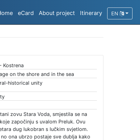
Home
eCard
About project
Itinerary
EN
- Kostrena
tage on the shore and in the sea
ral-historical unity
ty
tani zovu Stara Voda, smjestila se na
a koje započinju s uvalom Preluk. Ovu
metara dug lukobran s lučkim svjetlom.
 no ona ubrzo postaje sve dublja kako