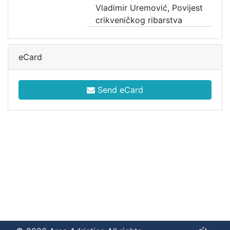
Vladimir Uremović, Povijest
crikveničkog ribarstva
eCard
Send eCard